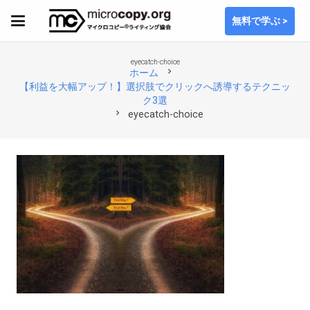
無料で学ぶ >
eyecatch-choice
chevron_right
ホーム
【利益を大幅アップ！】選択肢でクリックへ誘導するテクニッ
ク3選
chevron_right
eyecatch-choice