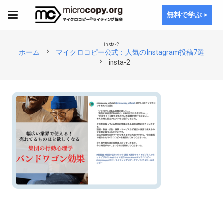
無料で学ぶ >
insta-2
chevron_right
ホーム
マイクロコピー公式：人気のInstagram投稿7選
chevron_right
insta-2