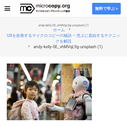
無料で学ぶ >
andy-kelly-0E_vhMVqL9g-unsplash (1)
chevron_right
ホーム
UXを改善するマイクロコピーの秘訣 – 売上に直結するテクニッ
クを解説
chevron_right
andy-kelly-0E_vhMVqL9g-unsplash (1)