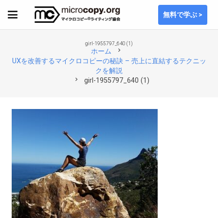
無料で学ぶ >
girl-1955797_640 (1)
chevron_right
ホーム
UXを改善するマイクロコピーの秘訣 – 売上に直結するテクニッ
クを解説
chevron_right
girl-1955797_640 (1)