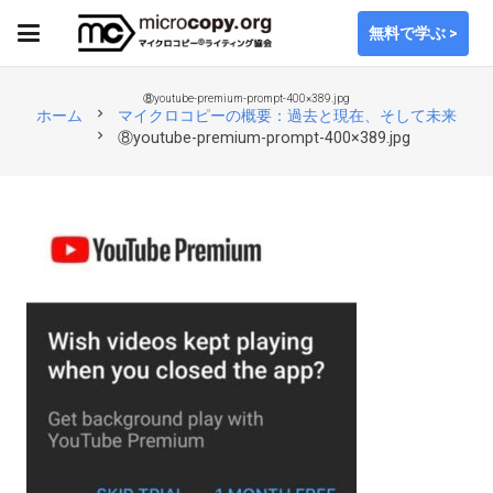
無料で学ぶ >
⑧youtube-premium-prompt-400×389.jpg
chevron_right
ホーム
マイクロコピーの概要：過去と現在、そして未来
chevron_right
⑧youtube-premium-prompt-400×389.jpg