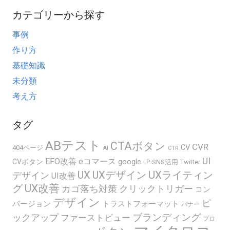
カテゴリーから探す
事例
作り方
基礎知識
未分類
考え方
タグ
ABテスト
CTAボタン
CVR
CV
404ページ
AI
CTR
UI
EFO改善
eコマース
google
CVボタン
SNS活用
Twitter
LP
UX
UXデザイン
UXライティン
デザイン
UI改善
グ
UX改善
カゴ落ち対策
クリックトリガー
コン
デザイン
ピ
バージョン
トラストフォーマット
バナー
ブランディング
ックアップ
ファーストビュー
プロ