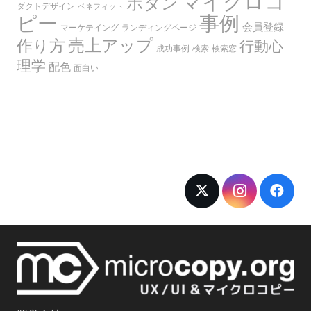
マイクロコ
ボタン
ダクトデザイン
ベネフィット
ピー
事例
会員登録
マーケテイング
ランディングページ
売上アップ
作り方
行動心
成功事例
検索
検索窓
理学
配色
面白い