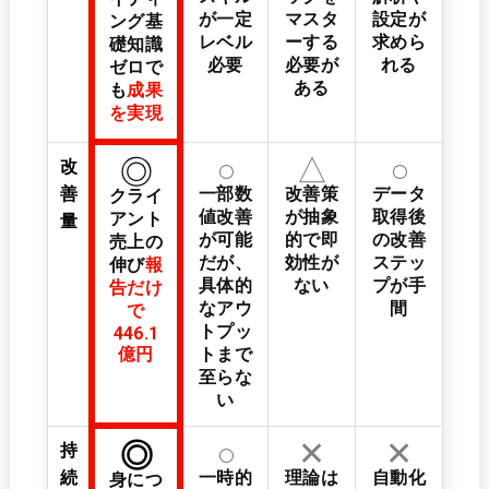
が一定
マスタ
設定が
ング基
レベル
ーする
求めら
礎知識
必要
必要が
れる
ゼロで
ある
も
成果
を実現
○
△
○
◎
改
善
一部数
改善策
データ
クライ
値改善
が抽象
取得後
アント
量
が可能
的で即
の改善
売上の
だが、
効性が
ステッ
伸び
報
具体的
ない
プが手
告だけ
なアウ
間
で
トプッ
446.1
億円
トまで
至らな
い
○
✕
✕
◎
持
続
一時的
理論は
自動化
身につ