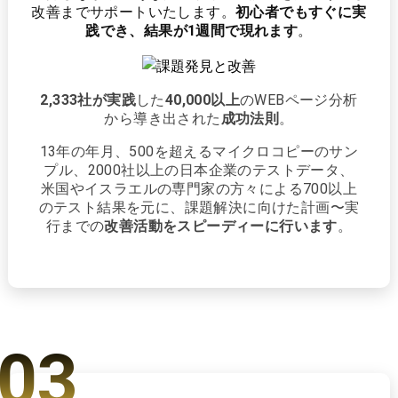
改善までサポートいたします。
初心者でもすぐに実
践でき、結果が1週間で現れます
。
2,333社が実践
した
40,000以上
のWEBページ分析
から導き出された
成功法則
。
13年の年月、500を超えるマイクロコピーのサン
プル、2000社以上の日本企業のテストデータ、
米国やイスラエルの専門家の方々による700以上
のテスト結果を元に、課題解決に向けた計画〜実
行までの
改善活動をスピーディーに行います
。
03