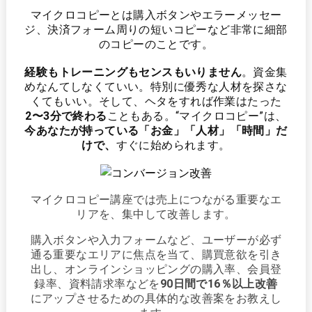
マイクロコピーとは購入ボタンやエラーメッセー
ジ、決済フォーム周りの短いコピーなど
非常に細部
のコピーのことです。
経験もトレーニングもセンスもいりません
。資金集
めなんてしなくていい。
特別に優秀な人材を探さな
くてもいい。
そして、ヘタをすれば作業はたった
2〜3分で終わる
こともある。
“マイクロコピー”は、
今あなたが持っている「お金」「人材」「時間」だ
けで、
すぐに始められます。
マイクロコピー講座では売上につながる重要なエ
リアを、集中して改善します。
購入ボタンや入力フォームなど、ユーザーが必ず
通る重要なエリアに焦点を当て、購買意欲を引き
出し、オンラインショッピングの購入率、会員登
録率、資料請求率などを
90日間で16％以上改善
にアップさせるための具体的な改善案をお教えし