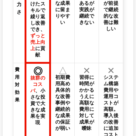
な成果
あるが
が前提
けたス
力
に留ま
実践が
で継続
キルで
さ
りやす
継続で
的な改
繰り返
い
きない
善は難
し改善
しい
でき、
ずっと
売上向
上
に貢
献
△
✕
✕
◎
費
用
初期費
習得に
システ
抜群の
用高め
時間が
ム構築
コス
対
具体的
かかる
費用や
パ
、小
効
な改善
うえに
運用コ
さな投
果
事例や
高額な
ストが
資で大
継続的
費用に
高額。
きな成
な成果
対して
導入後
果を実
の保証
成果が
の改善
現
が弱い
曖昧
に追加
コスト