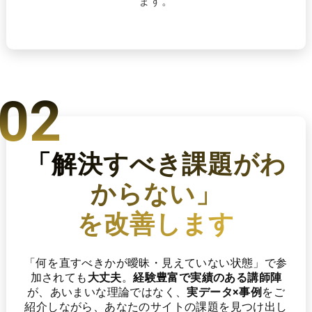
ます。
02
「解決すべき課題がわ
からない」
を改善します
「何を直すべきかが曖昧・見えていない状態」で参
加されても
大丈夫
。
経験豊富で実績のある講師陣
が、あいまいな理論ではなく、
実データ×事例
をご
紹介しながら、
あなたのサイトの課題を見つけ出し