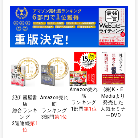
Amazon売れ
(株)K・E
筋
Mediaより
紀伊國屋書
Amazon売れ
ランキング
発売した
店
筋
1部門
第1位
人気セミナ
総合ランキ
ランキング
ーDVD
ング
3部門
第1位
2週連続
第1
位