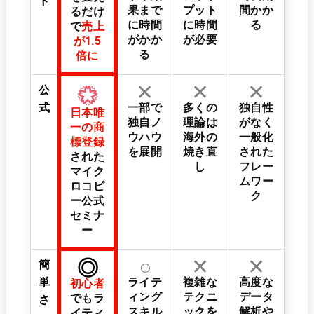
ド
果まで
プット
間かか
る
だけ
に時間
に時間
る
で
売上
がかか
が必要
が1.5
る
倍に
✕
✕
✕
公
式
一部で
多くの
独自性
日本唯
独自ノ
理論は
がなく
一の商
ウハウ
海外の
一般化
標登録
を展開
焼き直
された
された
し
フレー
マイク
ムワー
ロコピ
ク
ー公式
セミナ
ー
○
✕
✕
◎
簡
単
ライテ
複雑な
高度な
初心者
ィング
テクニ
データ
でもラ
さ
スキル
ックを
解析や
イティ