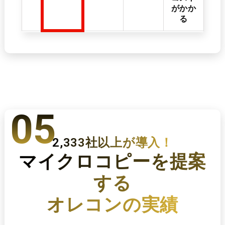
がかか
る
05
2,333社以上が導入！
マイクロコピーを
提案
する
オレコンの実績