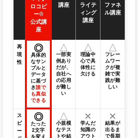
講座
ライテ
ファネ
ロコピ
ィング
ル講座
ー®
講座
公式講
座
△
△
△
◎
再
現
一部実
理論中
フレー
具体的
例あり
心で具
ムワー
なサン
性
だが、
体性に
クが複
プルと
自社へ
欠ける
雑で実
データ
の応用
践が難
に基づ
が難し
しい
き
誰で
い
も真似
できる
△
✕
✕
◎
ス
ピ
小規模
学んだ
結果が
たった
なテス
知識の
出るま
2文字
ー
トや結
アウト
で長期
を変え