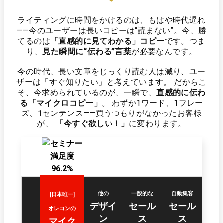
ライティングに時間をかけるのは、もはや時代遅れ
——
今のユーザーは長いコピーは“読まない”。今、勝
てるのは
「直感的に見てわかる」コピー
です。
つま
り、
見た瞬間に“伝わる”言葉
が必要なんです。
今の時代、長い文章をじっくり読む人は減り、ユー
ザーは「すぐ知りたい」と考えています。
だからこ
そ、今求められているのが、一瞬で、
直感的に伝わ
る「マイクロコピー」
。
わずか1ワード、1フレー
ズ、1センテンス——買うつもりがなかったお客様
が、
「今すぐ欲しい！」
に変わります。
他の
一般的な
自動集客
[日本唯一]
デザイ
セール
セール
オレコンの
ン
ス
ス
マイク