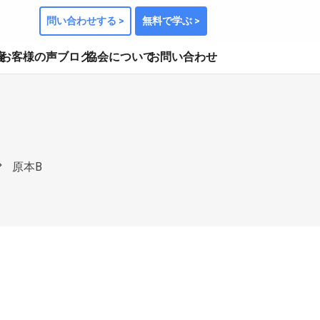
問い合わせする >
無料で学ぶ >
座
お客様の声
ブログ
協会について
お問い合わせ
n_right
原本B