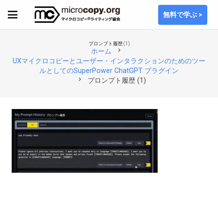
無料で学ぶ >
プロンプト履歴 (1)
chevron_right
ホーム
UXマイクロコピーとユーザー・インタラクションのためのツー
ルとしてのSuperPower ChatGPT プラグイン
chevron_right
プロンプト履歴 (1)