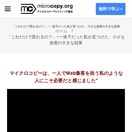
無料で学ぶ >
「これだけで変わるの？」——迷子だった私が見つけた、小さな改善の大きな効果
chevron_right
ホーム
「これだけで変わるの？」——迷子だった私が見つけた、小さな
改善の大きな効果
マイクロコピーは、一人でWeb集客を担う私のような
人にこそ必要だと感じました
”