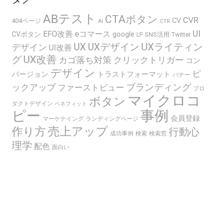
ABテスト
CTAボタン
CVR
CV
404ページ
AI
CTR
UI
EFO改善
eコマース
google
CVボタン
SNS活用
Twitter
LP
UX
UXデザイン
UXライティン
デザイン
UI改善
グ
UX改善
カゴ落ち対策
クリックトリガー
コン
デザイン
ピ
バージョン
トラストフォーマット
バナー
ブランディング
ックアップ
ファーストビュー
プロ
マイクロコ
ボタン
ダクトデザイン
ベネフィット
ピー
事例
会員登録
マーケテイング
ランディングページ
売上アップ
作り方
行動心
成功事例
検索
検索窓
理学
配色
面白い