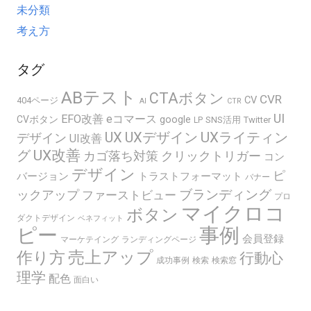
未分類
考え方
タグ
ABテスト
CTAボタン
CVR
CV
404ページ
AI
CTR
UI
EFO改善
eコマース
google
CVボタン
SNS活用
Twitter
LP
UX
UXデザイン
UXライティン
デザイン
UI改善
グ
UX改善
カゴ落ち対策
クリックトリガー
コン
デザイン
ピ
バージョン
トラストフォーマット
バナー
ブランディング
ックアップ
ファーストビュー
プロ
マイクロコ
ボタン
ダクトデザイン
ベネフィット
ピー
事例
会員登録
マーケテイング
ランディングページ
売上アップ
作り方
行動心
成功事例
検索
検索窓
理学
配色
面白い