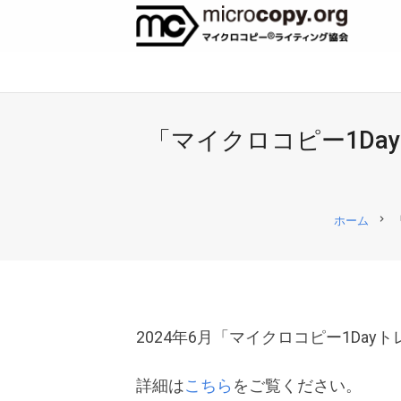
「マイクロコピー1D
chevron_right
ホーム
2024年6月「マイクロコピー1Da
詳細は
こちら
をご覧ください。