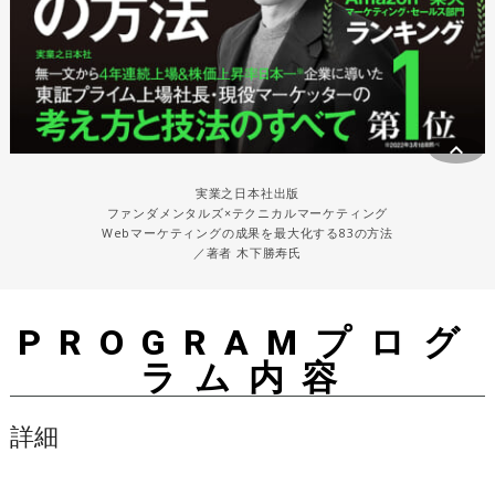
keyboard_arrow_up
実業之日本社出版
ファンダメンタルズ×テクニカルマーケティング
Webマーケティングの成果を最大化する83の方法
／著者 木下勝寿氏
PROGRAMプログ
ラム内容
詳細