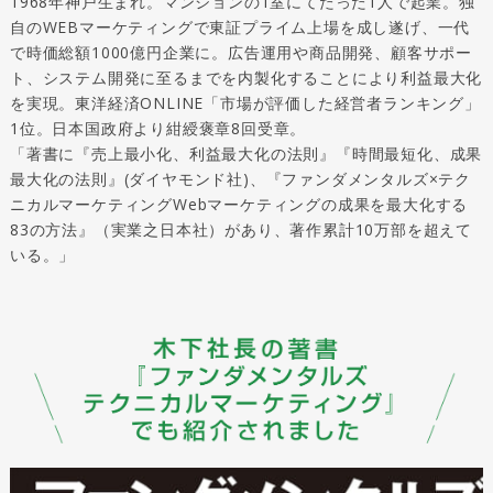
1968年神戸生まれ。マンションの1室にてたった1人で起業。独
自のWEBマーケティングで東証プライム上場を成し遂げ、一代
で時価総額1000億円企業に。広告運用や商品開発、顧客サポー
ト、システム開発に至るまでを内製化することにより利益最大化
を実現。東洋経済ONLINE「市場が評価した経営者ランキング」
1位。日本国政府より紺綬褒章8回受章。
「著書に『売上最小化、利益最大化の法則』『時間最短化、成果
最大化の法則』(ダイヤモンド社)、『ファンダメンタルズ×テク
ニカルマーケティングWebマーケティングの成果を最大化する
83の方法』（実業之日本社）があり、著作累計10万部を超えて
いる。」