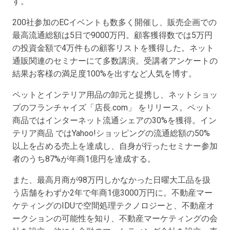
す。
200社参加のECイベントも数多く開催し、販売企画での
最高流通総額は5日で9000万円。顧客獲得数では5万円
の投資金額で4万件もの顧客リストを獲得した。ネット
通販関連のセミナーにて多数講演。受講者アンケートの
結果お客様の満足度100%を出すなど人気を博す。
ペットとインテリア用品の卸元と提携し、ネットショッ
プのフランチャイズ「店長.com」 をリリース。ペット
商品ではインターネット流通シェアの30%を獲得。イン
テリア商品 ではYahoo!ショッピングの流通総額の50%
以上を占める売上を達成し、自身が行ったセミナー参加
者のうち87%が年商1億円を達成する。
また、最高月商が98万円しかなかった日曜大工品を扱
う店舗をわずか2年で年商1億3000万円に。不動産マー
ケティングのIDUで空間処理テクノロジーと、不動産オ
ークションの可能性を知り、不動産マーケティングの会