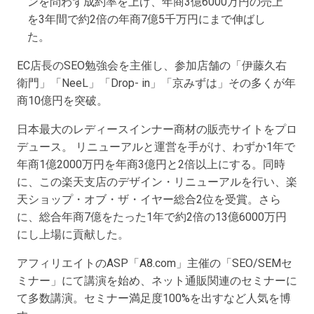
ンを問わず成約率を上げ、年商3億6000万円の売上
を3年間で約2倍の年商7億5千万円にまで伸ばし
た。
EC店長のSEO勉強会を主催し、参加店舗の「伊藤久右
衛門」「NeeL」「Drop- in」「京みずは」その多くが年
商10億円を突破。
日本最大のレディースインナー商材の販売サイトをプロ
デュース。 リニューアルと運営を手がけ、わずか1年で
年商1億2000万円を年商3億円と2倍以上にする。同時
に、この楽天支店のデザイン・リニューアルを行い、楽
天ショップ・オブ・ザ・イヤー総合2位を受賞。さら
に、総合年商7億をたった1年で約2倍の13億6000万円
にし上場に貢献した。
アフィリエイトのASP「A8.com」主催の「SEO/SEMセ
ミナー」にて講演を始め、ネット通販関連のセミナーに
て多数講演。セミナー満足度100%を出すなど人気を博