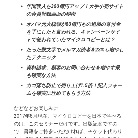
年間収入を300億円アップ！大手小売サイト
の会員登録画面の秘密
オバマ元大統領が60億円もの追加の寄付金
を手にしたと言われる、キャンペーンサイ
トで使われていたマイクロコピーとは？
たった数文字でメルマガ読者を23%も増やし
たテクニック
資料請求、顧客のお問い合わせを増やす最
も確実な方法
カゴ落ち防止で売り上げ1.5倍！記入フォー
ムを確実に埋めてもらう方法
などなどお楽しみに
2017年8月現在、マイクロコピーを日本で学べる
のは、このセミナーだけです。出版記念ですの
で、書籍をご持参いただければ、チケット代わり