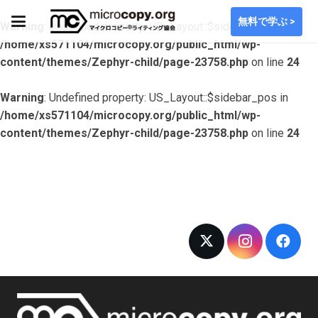
無料で学ぶ >
Warning
: Undefined property: US_Layout::$sidebar_pos in
/home/xs571104/microcopy.org/public_html/wp-
content/themes/Zephyr-child/page-23758.php
on line
24
Warning
: Undefined property: US_Layout::$sidebar_pos in
/home/xs571104/microcopy.org/public_html/wp-
content/themes/Zephyr-child/page-23758.php
on line
24