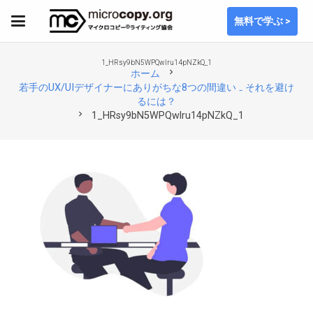
無料で学ぶ >
1_HRsy9bN5WPQwlru14pNZkQ_1
chevron_right
ホーム
若手のUX/UIデザイナーにありがちな8つの間違い ₋ それを避け
るには？
chevron_right
1_HRsy9bN5WPQwlru14pNZkQ_1