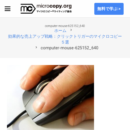
無料で学ぶ >
computer-mouse-625152_640
chevron_right
ホーム
効果的な売上アップ戦略：クリックトリガーのマイクロコピー
５選
chevron_right
computer-mouse-625152_640