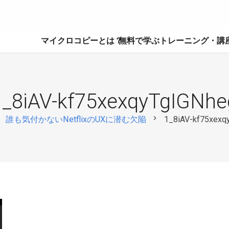
マイクロコピーとは？
無料で学ぶ
トレーニング・講
1_8iAV-kf75xexqyTgIGNhe
t
chevron_right
誰も気付かないNetflixのUXに潜む欠陥
1_8iAV-kf75xexq