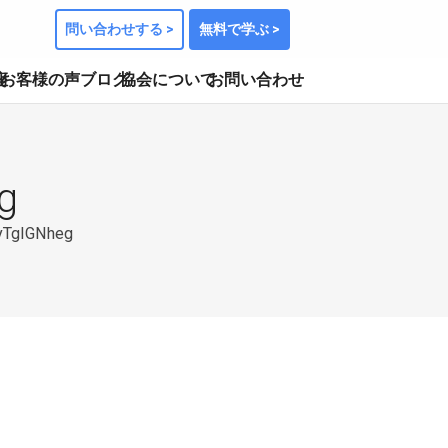
問い合わせする >
無料で学ぶ >
座
お客様の声
ブログ
協会について
お問い合わせ
g
yTgIGNheg