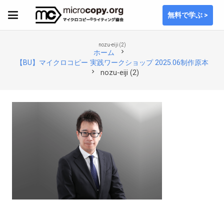
無料で学ぶ >
nozu-eiji (2)
chevron_right
ホーム
【BU】マイクロコピー 実践ワークショップ 2025.06制作原本
chevron_right
nozu-eiji (2)