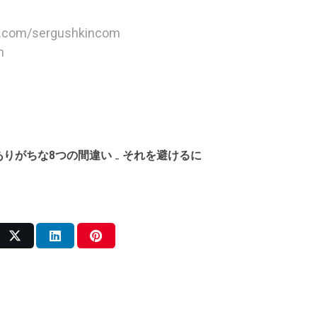
le.com/sergushkincom
m
ありがちな8つの間違い ₋ それを避けるに