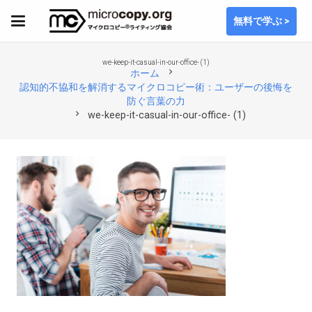
無料で学ぶ >
we-keep-it-casual-in-our-office- (1)
chevron_right
ホーム
認知的不協和を解消するマイクロコピー術：ユーザーの後悔を
防ぐ言葉の力
chevron_right
we-keep-it-casual-in-our-office- (1)