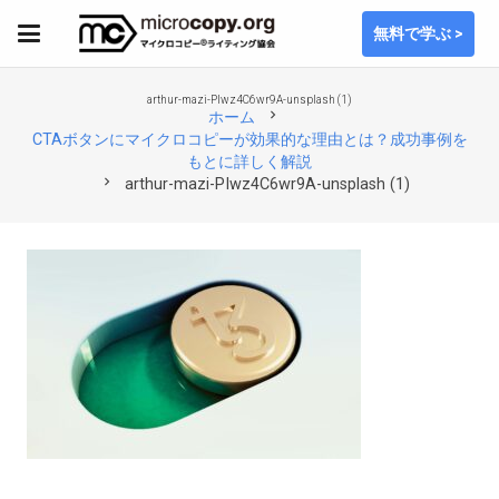
無料で学ぶ >
arthur-mazi-PIwz4C6wr9A-unsplash (1)
chevron_right
ホーム
CTAボタンにマイクロコピーが効果的な理由とは？成功事例を
もとに詳しく解説
chevron_right
arthur-mazi-PIwz4C6wr9A-unsplash (1)