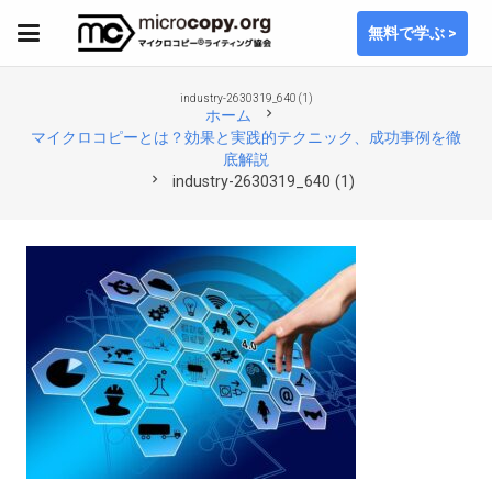
無料で学ぶ >
industry-2630319_640 (1)
chevron_right
ホーム
マイクロコピーとは？効果と実践的テクニック、成功事例を徹
底解説
chevron_right
industry-2630319_640 (1)