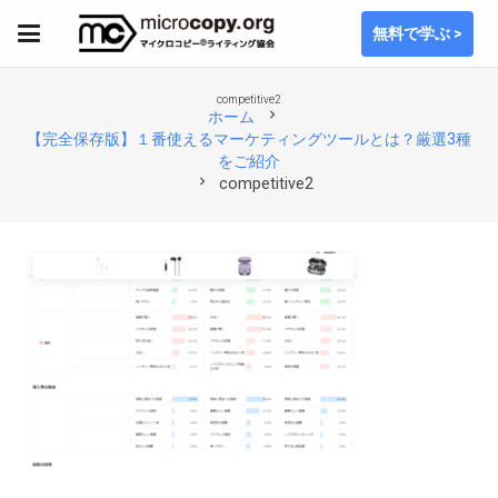
無料で学ぶ >
competitive2
chevron_right
ホーム
【完全保存版】１番使えるマーケティングツールとは？厳選3種
をご紹介
chevron_right
competitive2