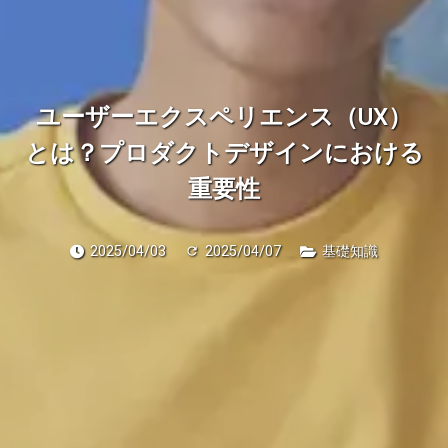
ユーザーエクスペリエンス（UX）
とは？プロダクトデザインにおける
重要性
2025/04/03
2025/04/07
基礎知識
refresh