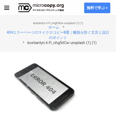
無料で学ぶ >
kostiantyn-li-Fi_nhg5itCw-unsplash (1) (1)
chevron_right
ホーム
404エラーページのマイクロコピー8選｜離脱を防ぐ文言と設計
のポイント
chevron_right
kostiantyn-li-Fi_nhg5itCw-unsplash (1) (1)