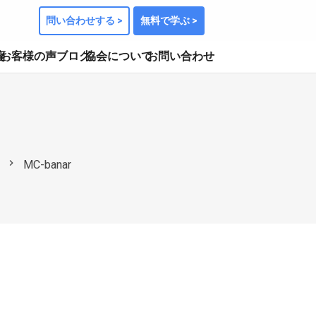
問い合わせする >
無料で学ぶ >
座
お客様の声
ブログ
協会について
お問い合わせ
chevron_right
MC-banar