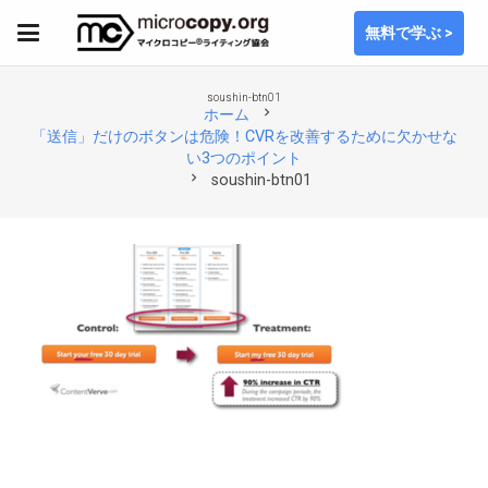
無料で学ぶ >
soushin-btn01
chevron_right
ホーム
「送信」だけのボタンは危険！CVRを改善するために欠かせな
い3つのポイント
chevron_right
soushin-btn01