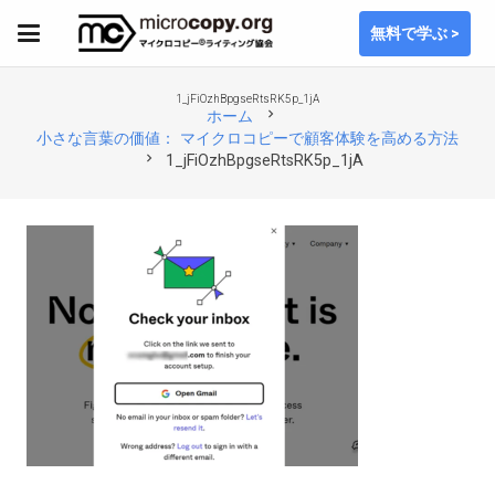
無料で学ぶ >
1_jFiOzhBpgseRtsRK5p_1jA
chevron_right
ホーム
小さな言葉の価値： マイクロコピーで顧客体験を高める方法
chevron_right
1_jFiOzhBpgseRtsRK5p_1jA