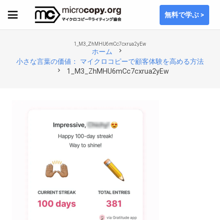
無料で学ぶ >
1_M3_ZhMHU6mCc7cxrua2yEw
chevron_right
ホーム
小さな言葉の価値： マイクロコピーで顧客体験を高める方法
chevron_right
1_M3_ZhMHU6mCc7cxrua2yEw