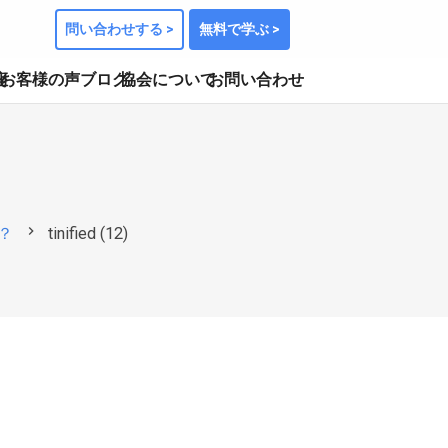
問い合わせする >
無料で学ぶ >
座
お客様の声
ブログ
協会について
お問い合わせ
chevron_right
？
tinified (12)