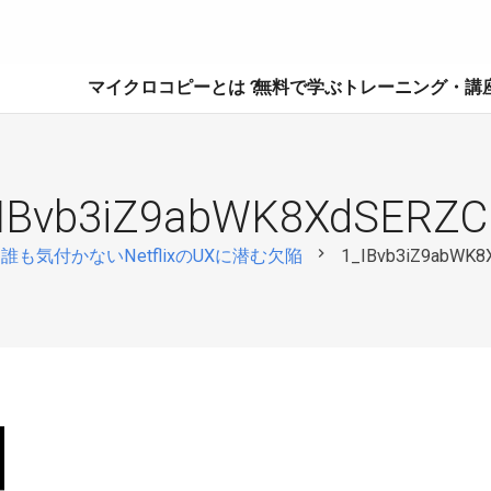
マイクロコピーとは？
無料で学ぶ
トレーニング・講
IBvb3iZ9abWK8XdSERZ
chevron_right
誰も気付かないNetflixのUXに潜む欠陥
1_IBvb3iZ9abWK