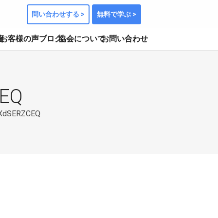
問い合わせする >
無料で学ぶ >
座
お客様の声
ブログ
協会について
お問い合わせ
CEQ
8XdSERZCEQ