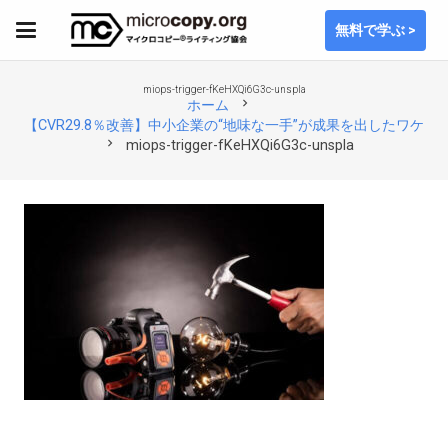
無料で学ぶ >
miops-trigger-fKeHXQi6G3c-unspla
chevron_right
ホーム
【CVR29.8％改善】中小企業の“地味な一手”が成果を出したワケ
chevron_right
miops-trigger-fKeHXQi6G3c-unspla