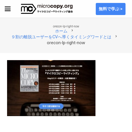
無料で学ぶ >
orecon-lp-right-now
chevron_right
ホーム
chevron_right
９割の離脱ユーザーをCVへ導くタイミングワードとは
orecon-lp-right-now