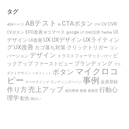
タグ
ABテスト
CTAボタン
CVR
CV
404ページ
AI
CTR
UI
EFO改善
eコマース
google
CVボタン
SNS活用
Twitter
LP
UX
UXデザイン
UXライティン
デザイン
UI改善
グ
UX改善
カゴ落ち対策
クリックトリガー
コン
デザイン
ピ
バージョン
トラストフォーマット
バナー
ブランディング
ックアップ
ファーストビュー
プロ
マイクロコ
ボタン
ダクトデザイン
ベネフィット
ピー
事例
会員登録
マーケテイング
ランディングページ
売上アップ
作り方
行動心
成功事例
検索
検索窓
理学
配色
面白い