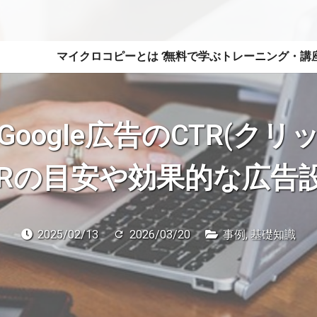
マイクロコピーとは？
無料で学ぶ
トレーニング・講
oogle広告のCTR(ク
TRの目安や効果的な広告
2025/02/13
2026/03/20
事例
,
基礎知識
refresh