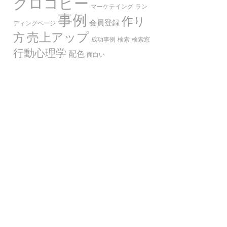
クロコピー
マーケテイング
ラン
事例
作り
会員登録
ディングページ
売上アップ
方
成功事例
検索
検索窓
行動心理学
配色
面白い