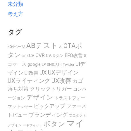
未分類
考え方
タグ
ABテスト
CTAボ
404ページ
AI
タン
CVR
EFO改善
e
CV
CVボタン
CTR
UIデ
コマース
google
SNS活用
Twitter
LP
UX
UXデザイン
ザイン
UI改善
UXライティング
UX改善
カゴ
落ち対策
クリックトリガー
コンバ
デザイン
ージョン
トラストフォー
ピックアップ
ファース
マット
バナー
ブランディング
トビュー
プロダクト
マイ
ボタン
デザイン
ベネフィット