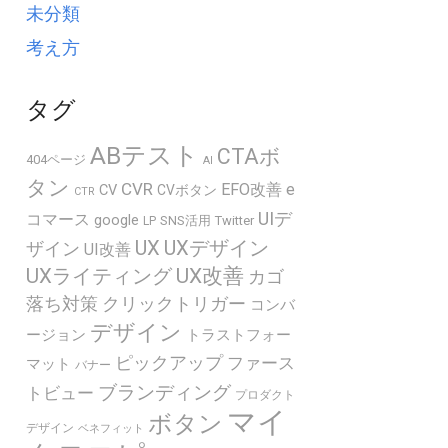
未分類
考え方
タグ
ABテスト
CTAボ
404ページ
AI
タン
CVR
EFO改善
e
CV
CVボタン
CTR
UIデ
コマース
google
SNS活用
Twitter
LP
UX
UXデザイン
ザイン
UI改善
UXライティング
UX改善
カゴ
落ち対策
クリックトリガー
コンバ
デザイン
ージョン
トラストフォー
ピックアップ
ファース
マット
バナー
ブランディング
トビュー
プロダクト
マイ
ボタン
デザイン
ベネフィット