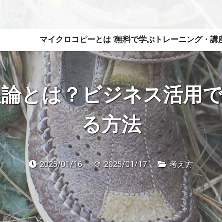
マイクロコピーとは？
無料で学ぶ
トレーニング・講
理論とは？ビジネス活用で
る方法
2025/01/16
2025/01/17
考え方
refresh