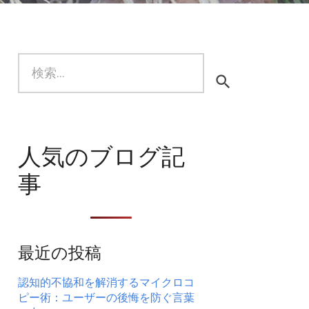
検
索:
人気のブログ記
事
最近の投稿
認知的不協和を解消するマイクロコ
ピー術：ユーザーの後悔を防ぐ言葉