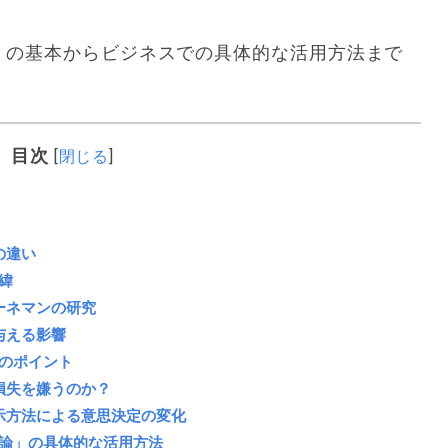
」の基本からビジネスでの具体的な活用方法まで
目次
[
閉じる
]
の違い
緯
ーネマンの研究
与える影響
のポイント
損失を嫌うのか？
示方法による意思決定の変化
論」の具体的な活用方法