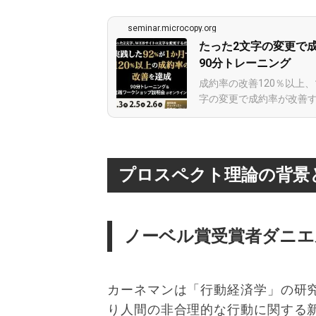
seminar.microcopy.org
たった2文字の変更で
90分トレーニング
成約率の改善120％以上
字の変更で成約率が改善す
プロスペクト理論の背景
ノーベル賞受賞者ダニエ
カーネマンは「行動経済学」の研
り人間の非合理的な行動に関する