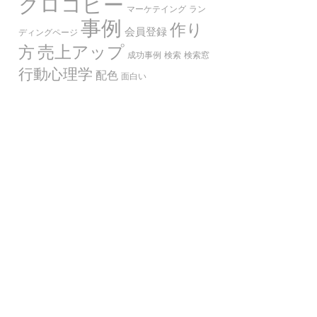
クロコピー
マーケテイング
ラン
事例
作り
会員登録
ディングページ
売上アップ
方
成功事例
検索
検索窓
行動心理学
配色
面白い