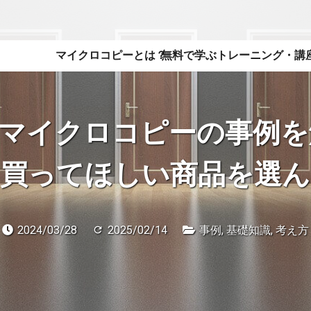
マイクロコピーとは？
無料で学ぶ
トレーニング・講
マイクロコピーの事例を
た買ってほしい商品を選ん
2024/03/28
2025/02/14
事例
,
基礎知識
,
考え方
refresh