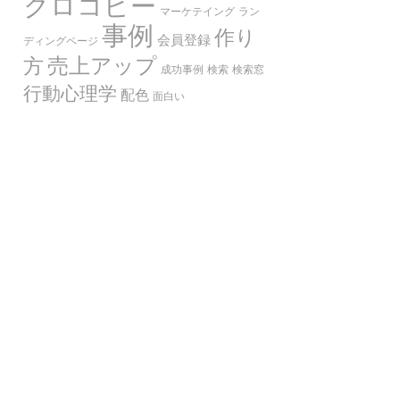
クロコピー
マーケテイング
ラン
事例
作り
会員登録
ディングページ
売上アップ
方
成功事例
検索
検索窓
行動心理学
配色
面白い