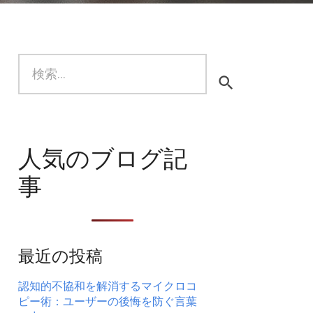
検
索:
人気のブログ記
事
最近の投稿
認知的不協和を解消するマイクロコ
ピー術：ユーザーの後悔を防ぐ言葉