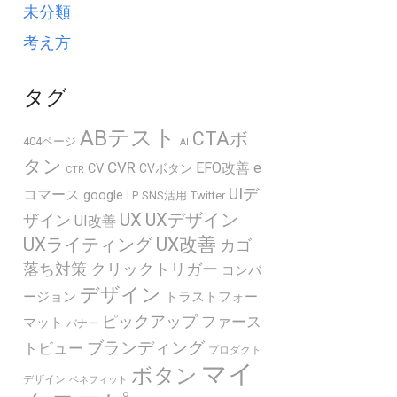
未分類
考え方
タグ
ABテスト
CTAボ
404ページ
AI
タン
CVR
EFO改善
e
CV
CVボタン
CTR
UIデ
コマース
google
SNS活用
Twitter
LP
UX
UXデザイン
ザイン
UI改善
UXライティング
UX改善
カゴ
落ち対策
クリックトリガー
コンバ
デザイン
ージョン
トラストフォー
ピックアップ
ファース
マット
バナー
ブランディング
トビュー
プロダクト
マイ
ボタン
デザイン
ベネフィット