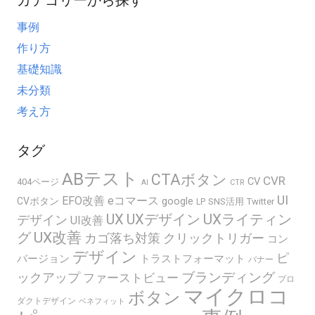
カテゴリーから探す
事例
作り方
基礎知識
未分類
考え方
タグ
ABテスト
CTAボタン
CVR
CV
404ページ
AI
CTR
UI
EFO改善
eコマース
google
CVボタン
SNS活用
Twitter
LP
UX
UXデザイン
UXライティン
デザイン
UI改善
グ
UX改善
カゴ落ち対策
クリックトリガー
コン
デザイン
ピ
バージョン
トラストフォーマット
バナー
ブランディング
ックアップ
ファーストビュー
プロ
マイクロコ
ボタン
ダクトデザイン
ベネフィット