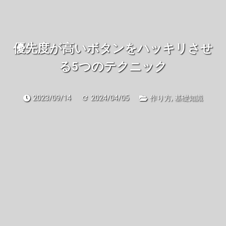
優先度が高いボタンをハッキリさせ
る5つのテクニック
2023/09/14
2024/04/05
作り方
,
基礎知識
refresh