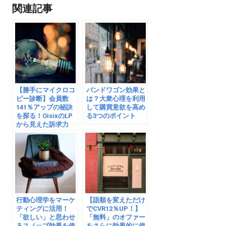
関連記事
【勝手にマイクロコ
バンドワゴン効果と
ピー診断】会員数
は？大衆心理を利用
141％アップの秘訣
して購買意欲を高め
を探る！OisixのLP
る3つのポイント
から見えた訴求力
行動心理学をマーケ
【語順を変えただけ
ティングに活用！
でCVR12％UP！】
「欲しい」と思わせ
「無料」のオファー
るスノッブ効果を使
をさらに効果的に使