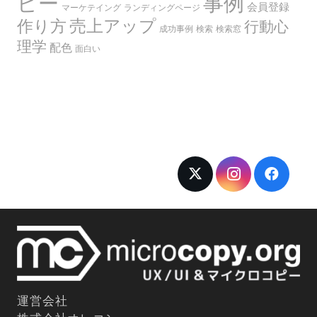
ピー
事例
会員登録
マーケテイング
ランディングページ
売上アップ
作り方
行動心
成功事例
検索
検索窓
理学
配色
面白い
運営会社