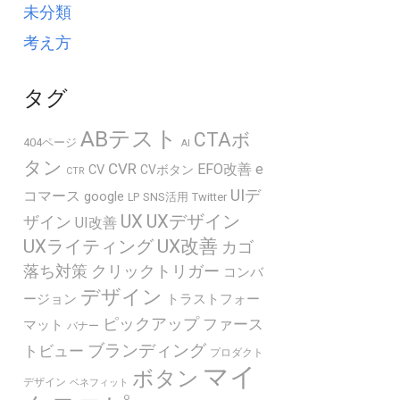
未分類
考え方
タグ
ABテスト
CTAボ
404ページ
AI
タン
CVR
EFO改善
e
CV
CVボタン
CTR
UIデ
コマース
google
SNS活用
Twitter
LP
UX
UXデザイン
ザイン
UI改善
UXライティング
UX改善
カゴ
落ち対策
クリックトリガー
コンバ
デザイン
ージョン
トラストフォー
ピックアップ
ファース
マット
バナー
ブランディング
トビュー
プロダクト
マイ
ボタン
デザイン
ベネフィット