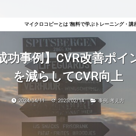
マイクロコピーとは？
無料で学ぶ
トレーニング・講
成功事例】CVR改善ポイ
を減らしてCVR向上
2024/04/11
2025/02/14
事例
,
考え方
refresh