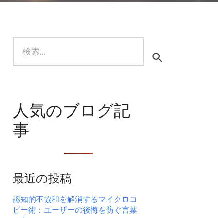
検
索:
人気のブログ記
事
最近の投稿
認知的不協和を解消するマイクロコ
ピー術：ユーザーの後悔を防ぐ言葉