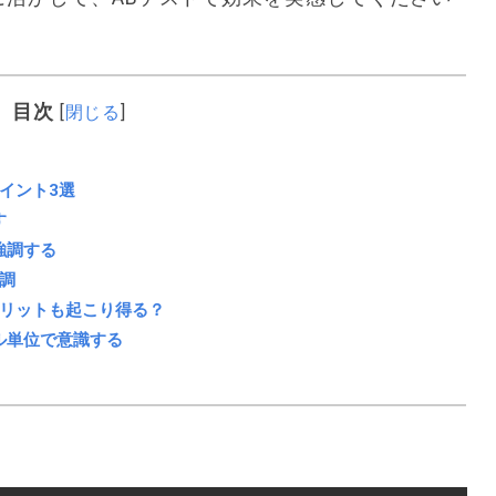
目次
[
閉じる
]
イント3選
す
強調する
調
リットも起こり得る？
ル単位で意識する