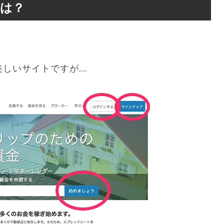
とは？
。
しいサイトですが….