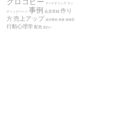
クロコピー
マーケテイング
ラン
事例
作り
会員登録
ディングページ
売上アップ
方
成功事例
検索
検索窓
行動心理学
配色
面白い